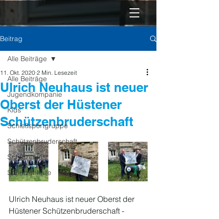
Beitrag
Alle Beiträge
11. Okt. 2020
2 Min. Lesezeit
Alle Beiträge
Ulrich Neuhaus ist neuer
Jugendkompanie
Oberst der Hüstener
Kids
Schützenbruderschaft
Schießsportgruppe
Schützenbruderschaft
Schützenfest
Schützenhalle
Ulrich Neuhaus ist neuer Oberst der 
Hüstener Schützenbruderschaft - 