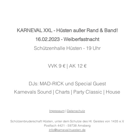
KARNEVAL XXL - Hüsten außer Rand & Band!
16.02.2023 - Weiberfastnacht
Schützenhalle Hüsten - 19 Uhr
VVK 9 € | AK 12 €
DJs: MAD-RICK und Special Guest
Karnevals Sound | Charts | Party Classic | House
Impressum
|
Datenschutz
Schützenbruderschaft Hüsten, unter dem Schutze des Hl. Geistes von 1435 e.V.
Postfach 4421 - 59738 Arnsberg
info@karneval-huesten.de