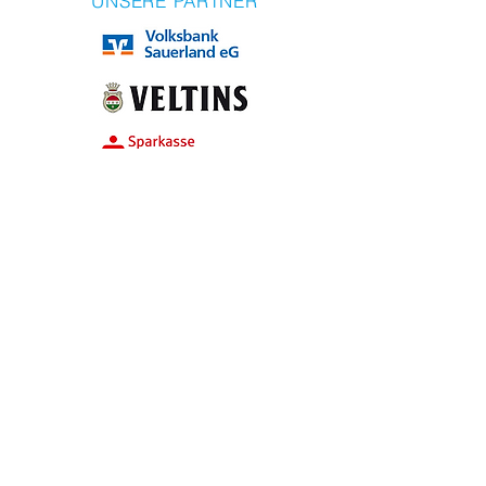
UNSERE PARTNER
VERMIETUNG SCHÜTZENHALLE
vermietung@schuetzen-huesten.de
EMAIL
info@schuetzen-huesten.de
ADRESSE SCHÜTZENHALLE
Hövels Gasse 1a, 59759 Arnsberg