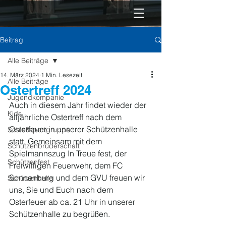
Beitrag
Alle Beiträge
14. März 2024
1 Min. Lesezeit
Alle Beiträge
Ostertreff 2024
Jugendkompanie
Auch in diesem Jahr findet wieder der 
Kids
alljährliche Ostertreff nach dem 
Osterfeuer in unserer Schützenhalle 
Schießsportgruppe
statt. Gemeinsam mit dem 
Schützenbruderschaft
Spielmannszug In Treue fest, der 
Schützenfest
Freiwilligen Feuerwehr, dem FC 
Sonnenburg und dem GVU freuen wir 
Schützenhalle
uns, Sie und Euch nach dem 
Osterfeuer ab ca. 21 Uhr in unserer 
Schützenhalle zu begrüßen.