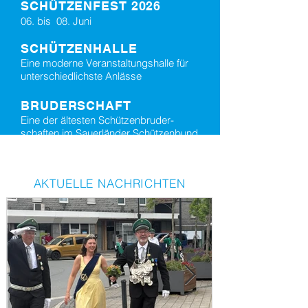
SCHÜTZENFEST 2026
06. bis 08. Juni
SCHÜTZENHALLE
Eine moderne Veranstaltungshalle für
unterschiedlichste Anlässe
BRUDERSCHAFT
Eine der ältesten Schützenbruder-
schaften im Sauerländer Schützenbund
AKTUELLE NACHRICHTEN