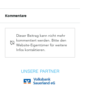
Kommentare
Bierprobe 2026
Schützenfest 2026 - vom
Dieser Beitrag kann nicht mehr
kommentiert werden. Bitte den
06. bis 08. Juni
Website-Eigentümer für weitere
Infos kontaktieren.
UNSERE PARTNER